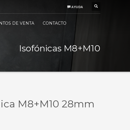
AYUDA
SESORAMIENTO PROFESIONAL
×
NTOS DE VENTA
CONTACTO
nes a Jueves:
30 - 14:00
:00 - 18:00
ernes:
Isofónicas M8+M10
00 a 15:00
ónica M8+M10 28mm