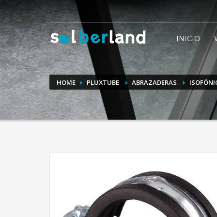
CÓMO COMPRAR
INICIO
1
2
Entra en nuestras marcas
Elige los
Si tienes alguna duda, puedes contactar con nosotros 
HOME
PLUXTUBE
ABRAZADERAS
ISOFÓNI