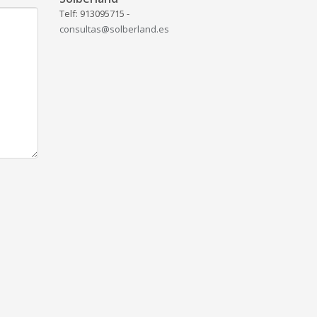
Telf: 913095715 -
consultas@solberland.es