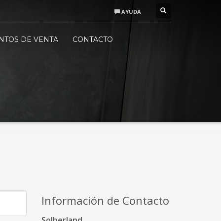
AYUDA
SESORAMIENTO PROFESIONAL
×
NTOS DE VENTA
CONTACTO
nes a Jueves:
30 - 14:00
:00 - 18:00
ernes:
00 a 15:00
Información de Contacto
Solberland