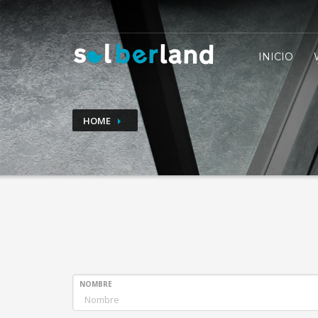
CÓMO COMPRAR
INICIO
1
2
Entra en nuestras marcas
Elige los
Si tienes alguna duda, puedes contactar con nosotros 
HOME
NOMBRE