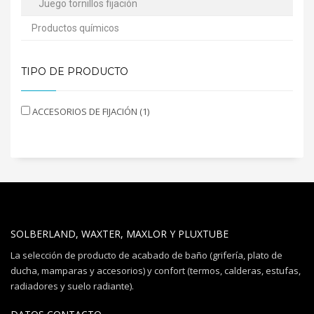
Juego tornillos fijación
Productos químicos
TIPO DE PRODUCTO
ACCESORIOS DE FIJACIÓN (1)
SOLBERLAND, WAXTER, MAXLOR Y PLUXTUBE
La selección de producto de acabado de baño (grifería, plato de
ducha, mamparas y accesorios) y confort (termos, calderas, estufas,
radiadores y suelo radiante).