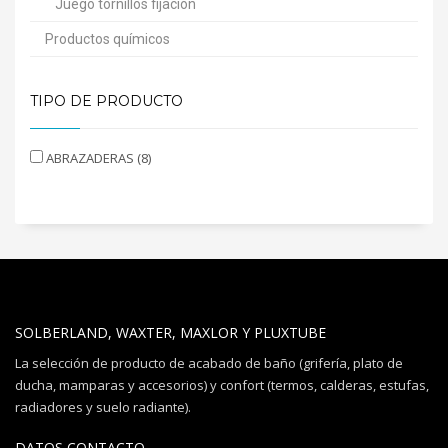
Juego tornillos fijación
Productos químicos
TIPO DE PRODUCTO
ABRAZADERAS (8)
SOLBERLAND, WAXTER, MAXLOR Y PLUXTUBE
La selección de producto de acabado de baño (grifería, plato de
ducha, mamparas y accesorios) y confort (termos, calderas, estufas,
radiadores y suelo radiante).
DATOS CONTACTO