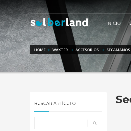
CÓMO COMPRAR
INICIO
1
2
Entra en nuestras marcas
Elige los
Si tienes alguna duda, puedes contactar con nosotros 
HOME
WAXTER
ACCESORIOS
SECAMANOS
Se
BUSCAR ARTÍCULO